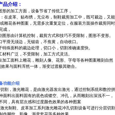
产品介绍：
形的加工方面，设备节省了传统工序，
皮革、贴布绣，无尘布，制鞋裁剪加工中，既可裁边，又能
花各种图案，无需多次重复定位，在服装方面操作裁剪同时
完成，
图形由计算机控制，裁剪方式和技巧不受限制，图形不变形。
平滑无须边，无锯齿，不焦黄，自动收口。
特殊面料的裁边处理，切口小，切割准确速度快。
材料广泛，不受限制，加工方式灵活。
加工面料上雕花，雕刻人像、花形、字母等各种图案雕刻自然
与面料浑然一体，渐变过渡极其吻合。
备功能介绍
割，激光雕花，是由激光器发出激光，通过控制系统和数控拼
料出面料固有的底色或镂空、冲孔，从而雕刻出深浅不一，
，具有层次感和过度颜色效果的各种图案
光制鞋、皮革加工系列激光雕花冲孔切割设备可进行分层切割
制作网纹、影像、渐变套花等多种效果。