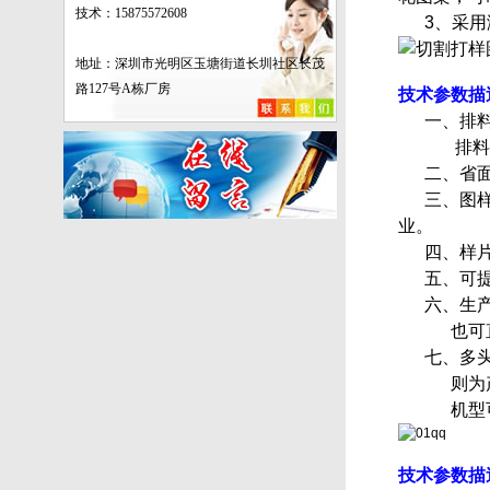
技术：15875572608
3、采用激
地址：
深圳市光明区玉塘街道长圳社区长茂
路127号A栋厂房
技术参数描
一、排料专
排料员工
二、省面
三、图样
业。
四、样片
五、可提
六、生产
也可直接
七、多头激
则为产
机型可按照需
技术参数描