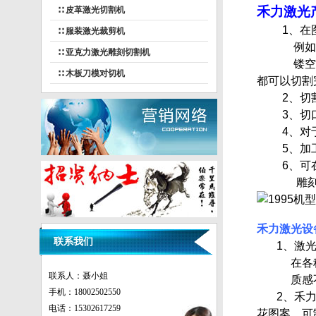
禾力激光
∷ 皮革激光切割机
1、在图
∷ 服装激光裁剪机
例如：在
∷ 亚克力激光雕刻切割机
镂空或雕
∷ 木板刀模对切机
都可以切割
2、切割
3、切口
4、对于
5、加工
6、可在
雕刻效果
禾力激光设
联系我们
1、激光切
在各种面
联系人：聂小姐
质感不同
手机：18002502550
2、禾力激
电话：15302617259
花图案，可