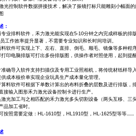
光控制软件数据拼接技术，解决了振镜打标只能雕刻小幅面的
述：
业排料软件，禾力激光能实现在5-10分钟之内完成样板的排
作效率提升显著，不需要专业知识和长时间培训。
料
软件可实现上下、左右、直排、倒毛、顺毛、镜像等多种程序
打印
电脑排版可打出多份排版图，供操作者对照使用，起到
准确导入
软件支持扫描仪及专用工业照相机，将传统材纸样导
供成本核价单
实现企业玩具生产成本量化管理。
算料
软件可根据下单数计算出的布料折叠的层数及进行排版，
输入图形禾力激光设备控制卡进行生产。
光加工与之相匹配的禾力激光多头切割设备（两头互移、三头
品加工省时。
要定做：HL-1610型，HL1910型，HL-1625型等等......
述