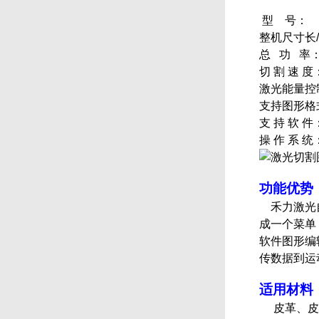
型 号：
整机尺寸长
总 功 率
切 割 速 度
激光能量控
支持图形格
支 持 软 件
操 作 系 统：
功能优势
禾力激光自主
成一个菜单，
软件图形编
传数据到运
适用材料
皮革、皮草