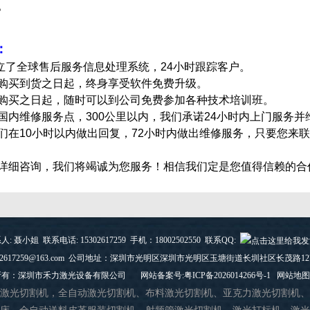
。
：
立了全球售后服务信息处理系统，24小时跟踪客户。
自购买到货之日起，终身享受软件免费升级。
自购买之日起，随时可以到公司免费参加各种技术培训班。
在国内维修服务点，300公里以内，我们承诺24小时内上门服务并
们在10小时以内做出回复，72小时内做出维修服务，
只要您来
详细咨询，我们将竭诚为您服务！相信我们
定是您值得信赖的合
人: 聂小姐 联系电话: 15302617259 手机：18002502550 联系QQ:
:15302617259@163.com 公司地址：深圳市光明区深圳市光明区玉塘街道长圳社区长茂路1
所有：深圳市禾力激光设备有限公司
网站备案号:粤ICP备2026014266号-1
网站地图
激光切割机，全自动激光切割机、
布料激光切割机、亚克力激光切割机、