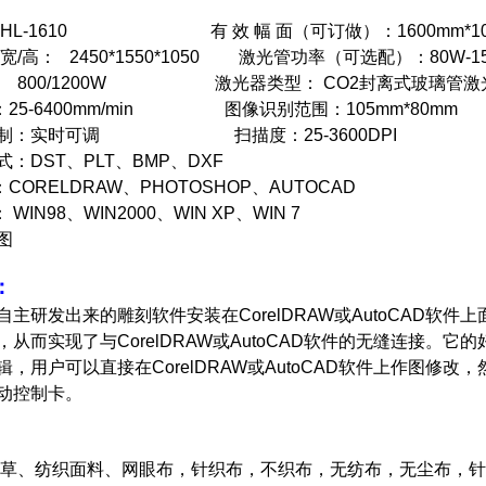
HL-1610
有 效 幅 面（可订做）：
1600mm*1
/宽/高：
2450*1550*1050
激光管功率（可选配）：
80W-1
：
800/1200W
激光器类型：
CO2封离式玻璃管激光
：
25-6400mm/min
图像识别范围：
105mm*80mm
制：
实时可调
扫描度：
25-3600DPI
式：
DST、PLT、BMP、DXF
：
CORELDRAW、PHOTOSHOP、AUTOCAD
 WIN98、WIN2000、WIN XP、WIN 7
：
研发出来的雕刻软件安装在CorelDRAW或AutoCAD软件上面，
从而实现了与CorelDRAW或AutoCAD软件的无缝连接。它的好
辑，用户可以直接在CorelDRAW或AutoCAD软件上作图修
动控制卡。
、纺织面料、网眼布，针织布，不织布，无纺布，无尘布，针